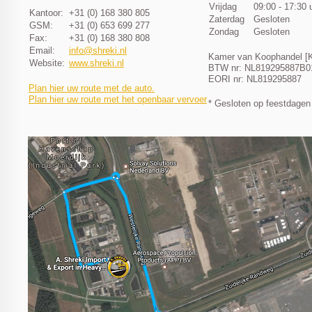
Vrijdag
09:00 - 17:30 
Kantoor:
+31 (0) 168 380 805
Zaterdag
Gesloten
GSM:
+31 (0) 653 699 277
Zondag
Gesloten
Fax:
+31 (0) 168 380 808
Email:
info@shreki.nl
Kamer van Koophandel [K
Website:
www.shreki.nl
BTW nr: NL819295887B0
EORI nr: NL819295887
Plan hier uw route met de auto.
Plan hier uw route met het openbaar vervoer
* Gesloten op feestdagen