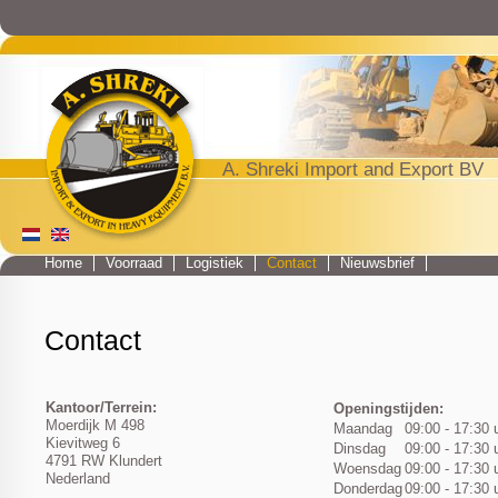
Jump to navigation
A. Shreki Import and Export BV
Home
Voorraad
Logistiek
Contact
Nieuwsbrief
Main menu
Contact
Kantoor/Terrein:
Openingstijden:
Moerdijk M 498
Maandag
09:00 - 17:30 
Kievitweg 6
Dinsdag
09:00 - 17:30 
4791 RW Klundert
Woensdag
09:00 - 17:30 
Nederland
Donderdag
09:00 - 17:30 