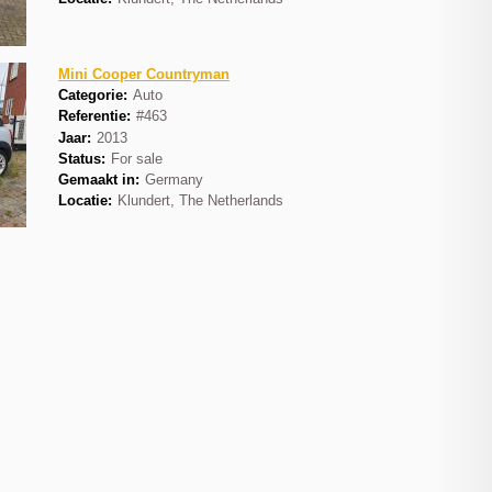
Mini Cooper Countryman
Categorie:
Auto
Referentie:
#463
Jaar:
2013
Status:
For sale
Gemaakt in:
Germany
Locatie:
Klundert, The Netherlands