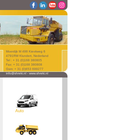
Moerdijk M 498 Kievitweg 6
4791RW Klundert, Nederland
Tel : + 31 (0)168 380805
Fax: + 31 (0)168 380808
Gsm: + 31 (0)653 699277
info@shreki.nl
-
www.shreki.nl
Auto