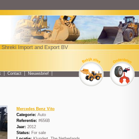
Jump to navigation
 Shreki Import and Export BV
Top menu
k
Contact
Nieuwsbrief
Mercedes Benz Vito
Categorie:
Auto
Referentie:
#656B
Jaar:
2012
Status:
For sale
Locatie:
Klundert, The Netherlands