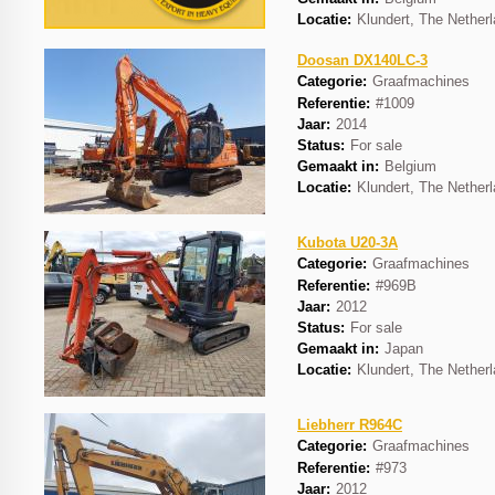
Locatie:
Klundert, The Nether
Doosan DX140LC-3
Categorie:
Graafmachines
Referentie:
#1009
Jaar:
2014
Status:
For sale
Gemaakt in:
Belgium
Locatie:
Klundert, The Nether
Kubota U20-3A
Categorie:
Graafmachines
Referentie:
#969B
Jaar:
2012
Status:
For sale
Gemaakt in:
Japan
Locatie:
Klundert, The Nether
Liebherr R964C
Categorie:
Graafmachines
Referentie:
#973
Jaar:
2012