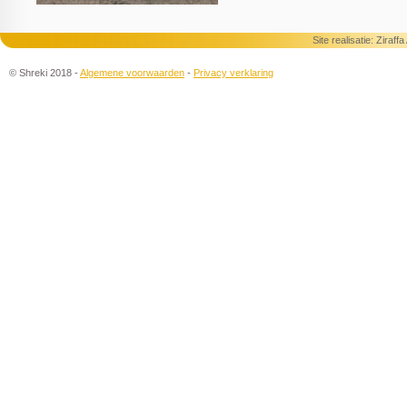
Site realisatie:
Ziraff
© Shreki 2018 -
Algemene voorwaarden
-
Privacy verklaring