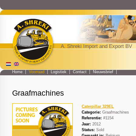
Jump to navigation
A. Shreki Import and Export BV
Home
Voorraad
Logistiek
Contact
Nieuwsbrief
Main menu
Graafmachines
Caterpillar 329EL
Categorie:
Graafmachines
Referentie:
#1154
Jaar:
2012
Status:
Sold
Gemaakt in:
Belgium