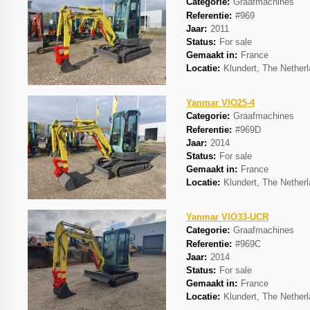
Categorie:
Graafmachines
Referentie:
#969
Jaar:
2011
Status:
For sale
Gemaakt in:
France
Locatie:
Klundert, The Nether
Yanmar VIO25-4
Categorie:
Graafmachines
Referentie:
#969D
Jaar:
2014
Status:
For sale
Gemaakt in:
France
Locatie:
Klundert, The Nether
Yanmar VIO33-UCR
Categorie:
Graafmachines
Referentie:
#969C
Jaar:
2014
Status:
For sale
Gemaakt in:
France
Locatie:
Klundert, The Nether