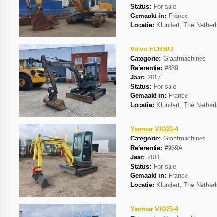
Status:
For sale
Gemaakt in:
France
Locatie:
Klundert, The Nether
Volvo ECR50D
Categorie:
Graafmachines
Referentie:
#889
Jaar:
2017
Status:
For sale
Gemaakt in:
France
Locatie:
Klundert, The Nether
Yanmar VIO20-4
Categorie:
Graafmachines
Referentie:
#969A
Jaar:
2011
Status:
For sale
Gemaakt in:
France
Locatie:
Klundert, The Nether
Yanmar VIO25-4