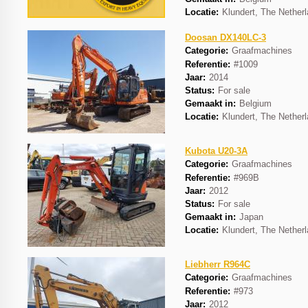
Locatie:
Klundert, The Nether
Doosan DX140LC-3
Categorie:
Graafmachines
Referentie:
#1009
Jaar:
2014
Status:
For sale
Gemaakt in:
Belgium
Locatie:
Klundert, The Nether
Kubota U20-3A
Categorie:
Graafmachines
Referentie:
#969B
Jaar:
2012
Status:
For sale
Gemaakt in:
Japan
Locatie:
Klundert, The Nether
Liebherr R964C
Categorie:
Graafmachines
Referentie:
#973
Jaar:
2012