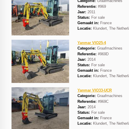
Categorie:
Graafmachines
Referentie:
#969
Jaar:
2011
Status:
For sale
Gemaakt in:
France
Locatie:
Klundert, The Nether
Yanmar VIO25-4
Categorie:
Graafmachines
Referentie:
#969D
Jaar:
2014
Status:
For sale
Gemaakt in:
France
Locatie:
Klundert, The Nether
Yanmar VIO33-UCR
Categorie:
Graafmachines
Referentie:
#969C
Jaar:
2014
Status:
For sale
Gemaakt in:
France
Locatie:
Klundert, The Nether