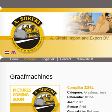
Jump to navigation
A. Shreki Import and Export BV
Home
Voorraad
Logistiek
Contact
Nieuwsbrief
Main menu
Graafmachines
Caterpillar 329EL
Categorie:
Graafmachines
Referentie:
#1154
Jaar:
2012
Status:
Sold
Gemaakt in:
Belgium