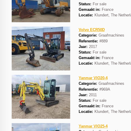
Status:
For sale
Gemaakt in:
France
Locatie:
Klundert, The Nether
Volvo ECR50D
Categorie:
Graafmachines
Referentie:
#889
Jaar:
2017
Status:
For sale
Gemaakt in:
France
Locatie:
Klundert, The Nether
Yanmar VIO20-4
Categorie:
Graafmachines
Referentie:
#969A
Jaar:
2011
Status:
For sale
Gemaakt in:
France
Locatie:
Klundert, The Nether
Yanmar VIO25-4