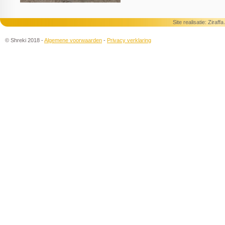
Site realisatie:
Ziraff
© Shreki 2018 -
Algemene voorwaarden
-
Privacy verklaring