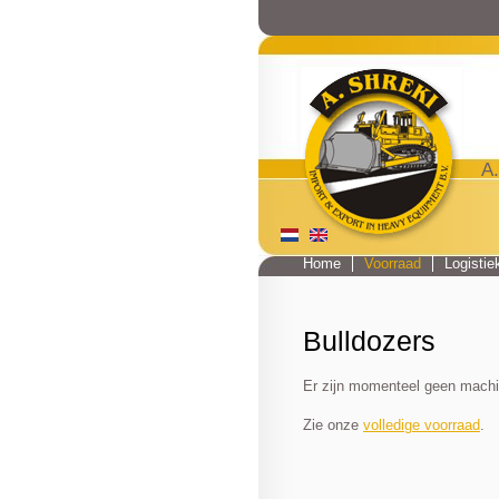
A.
Home
Voorraad
Logistie
Main menu
Bulldozers
Er zijn momenteel geen machi
Zie onze
volledige voorraad
.