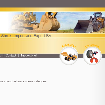
Jump to navigation
 Shreki Import and Export BV
Top menu
k
Contact
Nieuwsbrief
nes beschikbaar in deze categorie.