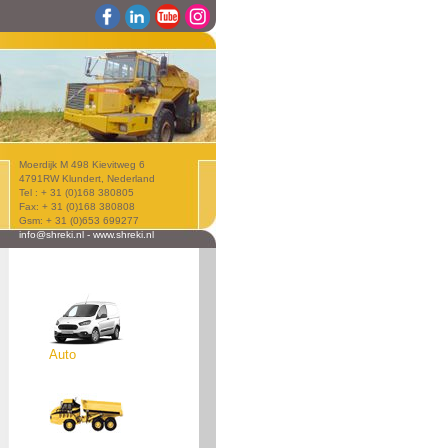
Moerdijk M 498 Kievitweg 6
4791RW Klundert, Nederland
Tel : + 31 (0)168 380805
Fax: + 31 (0)168 380808
Gsm: + 31 (0)653 699277
info@shreki.nl
-
www.shreki.nl
Auto